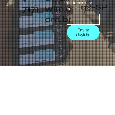
podemos tirar
as-SP
7171
wire.c
hoje?
om.br
Enviar
duvida!